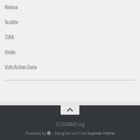
Raima
Scality
TIAA
Undo
Volt Active Data
(C) ODBMS.org
Powered by
- Designed with the
Hueman theme