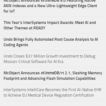
McObject Announces
e
X
treme
DB 9.0 Featuring Native
ANN Indexes and a New Ultra‑Lightweight Edge Client
for IoT
This Year’s InterSystems Impact Awards: Meet AI and
Other Themes at READY
Undo Brings Fully Automated Root Cause Analysis to AI
Coding Agents
Undo Closes $37 Million Growth Investment to Debug
Mission-Critical Software for AI Era.
McObject Announces
e
X
treme
DB/rt 2.1, Slashing Memory
Footprint and Advancing Flash Simulation Capabilities
InterSystems IntelliCare Becomes the First AI-Native EHR
to Achieve EU Medical Device Regulation Certification